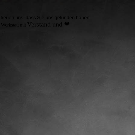
 freuen uns, dass Sie uns gefunden haben.
Verstand
und
❤
 Werkstatt mit