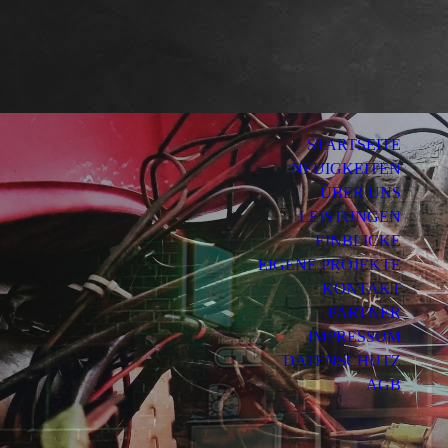
STARTSEITE
NEUIGKEITEN
ÜBER UNS
LEISTUNGEN
EINBLICKE
EIGENE PROJEKTE
KONTAKT
PARTNER
IMPRESSUM
DATENSCHUTZ
AGB