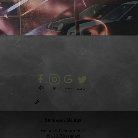
👍
💖
⭐⭐⭐⭐⭐
#Follow
So
Sie uns
finden
Heinrich-Gerdom-Str.7
49143 Bissendorf