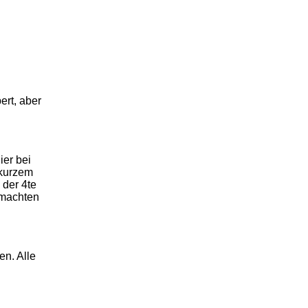
ert, aber
ier bei
 kurzem
 der 4te
 machten
en. Alle