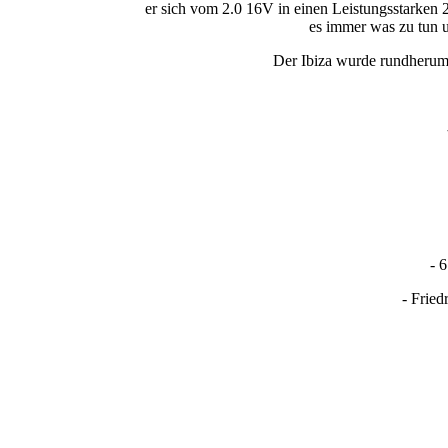
er sich vom 2.0 16V in einen Leistungsstarken
es immer was zu tun u
Der Ibiza wurde rundherum 
- 
- Frie
So sah er im Urzustand mal aus