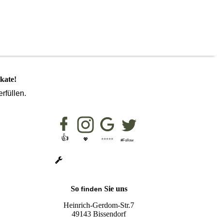
kate!
rfüllen.
👍
💖
⭐⭐⭐⭐⭐
#Follow
So
Sie uns
finden
Heinrich-Gerdom-Str.7
49143 Bissendorf