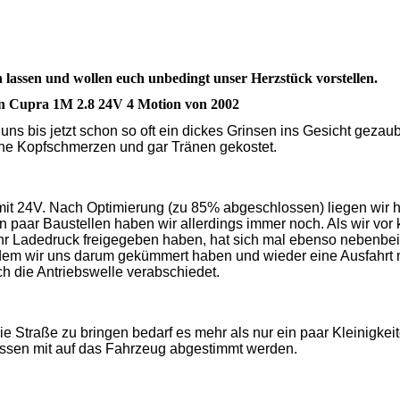
lassen und wollen euch unbedingt unser Herzstück vorstellen.
n Cupra 1M 2.8 24V 4 Motion von 2002
uns bis jetzt schon so oft ein dickes Grinsen ins Gesicht gezaub
he Kopfschmerzen und gar Tränen gekostet.
it 24V. Nach Optimierung (zu 85% abgeschlossen) liegen wir h
n paar Baustellen haben wir allerdings immer noch. Als wir vor
hr Ladedruck freigegeben haben, hat sich mal ebenso nebenbei
dem wir uns darum gekümmert haben und wieder eine Ausfahrt
ch die Antriebswelle verabschiedet.
ie Straße zu bringen bedarf es mehr als nur ein paar Kleinigkeit
en mit auf das Fahrzeug abgestimmt werden.