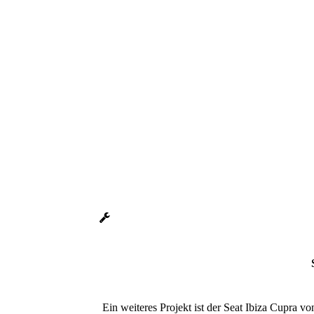
Seat Arosa 1.4 16V
So sah das Schätzchen aus als er zu uns kam
An langen Winterabenden in Eigenarbeit foliert
Elephantgrey ist schon passend für die kleine 
Seat Arosa 2.0 16 V
Ein weiteres Projekt ist der Seat Ibiza Cupra vo